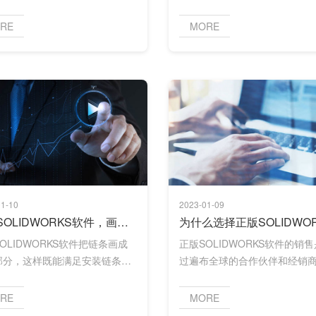
直接编辑：直接操作3DCAD几
配体
RE
MORE
有选择地使用轻量化技术，在已
模式下加载零件时，可自动优化
析模式。
1-10
2023-01-09
正版SOLIDWORKS软件，画好链条不要太简单！
OLIDWORKS软件把链条画成
正版SOLIDWORKS软件的销
部分，这样既能满足安装链条的
过遍布全球的合作伙伴和经销
，又不会影响。正版
的。用户从大型企业到个人不
IDWORKS软件使用速度。
岛九纬是该软件的顶级经销商
RE
MORE
它已将产品推销给合适的公司。