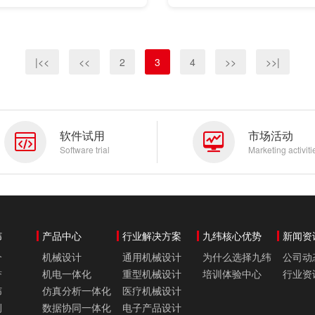
九纬不仅为客户提供产品开发
案，而且还专门从事培训和销
持。
|<<
<<
2
3
4
>>
>>|
软件试用
市场活动
Software trial
Marketing activiti
纬
产品中心
行业解决方案
九纬核心优势
新闻资
介
机械设计
通用机械设计
为什么选择九纬
公司动
誉
机电一体化
重型机械设计
培训体验中心
行业资
纬
仿真分析一体化
医疗机械设计
例
数据协同一体化
电子产品设计