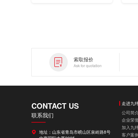
通过动态修改特征和草图，通过拖拽
实现实时设计修改。
索取报价
Ask for quotation
走进九
CONTACT US
公司简
联系我们
企业荣
加入九
地址：山东省青岛市崂山区泉岭路8号
客户案
中商国际大厦2005