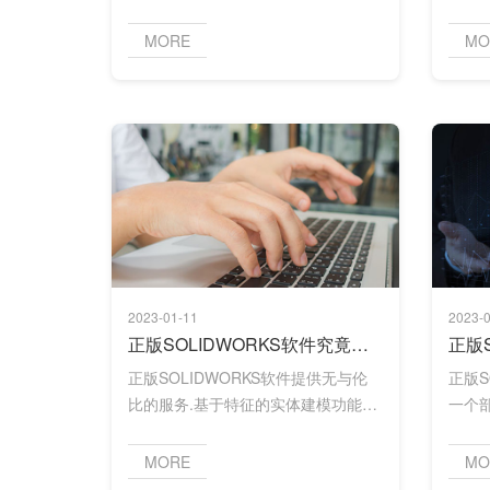
动态分析的各种研究类型提供准确、
可靠的结果。使用 SOLIDWORKS 仿
1.装
MORE
MO
真加快设计流程的迭代和原型设计阶
段。
通过
分析
已分
2023-01-11
2023-0
正版SOLIDWORKS软件究竟是什么？有什么用？
正版SOLIDWORKS软件提供无与伦
正版S
比的服务.基于特征的实体建模功能。
一个
通过拉伸.旋转.薄壁特征.高级抽壳.实
目的
现产品设计的特点阵列、打孔等操
SOL
MORE
MO
作。