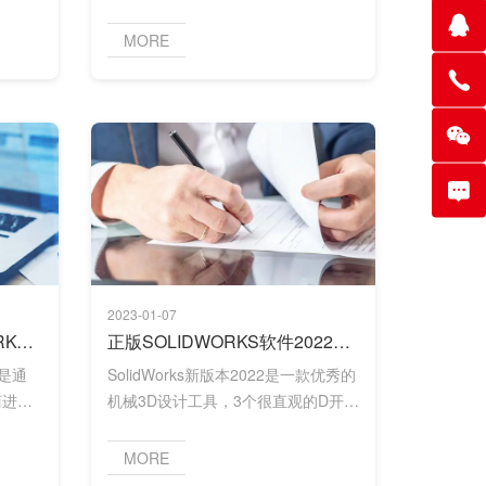
何体。
杂零件和大型装配体D模型和2D工程
图。
MORE
2023-01-07
为什么选择正版SOLIDWORKS软件计划？
正版SOLIDWORKS软件2022年更新什么啦？2023年会有突破吗？
售是通
SolidWorks新版本2022是一款优秀的
商进行
机械3D设计工具，3个很直观的D开发
等。青
环境，能帮助用户方便地设计和生产
之一，
各种复杂的产品。
MORE
 青岛
SolidWorks它是一种工业设计软件，