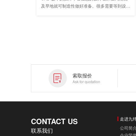
及早地就可制造性做好准备。很多需要等到设计
完成后才能执行的制造任务，现在可以随同设计
流程一并执行。SOLIDWORKS CAM 使用基于
规则的技术，允许您在一个应用程序中集成设计
和制造，从而通过一个通用软件工具和 3D 模型
连接设计和制造团队
索取报价
Ask for quotation
走进九
CONTACT US
公司简
联系我们
企业荣