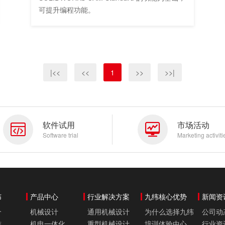
可提升编程功能。
|<<
<<
1
>>
>>|
软件试用
市场活动
Software trial
Marketing activiti
纬
产品中心
行业解决方案
九纬核心优势
新闻资
介
机械设计
通用机械设计
为什么选择九纬
公司动
誉
机电一体化
重型机械设计
培训体验中心
行业资